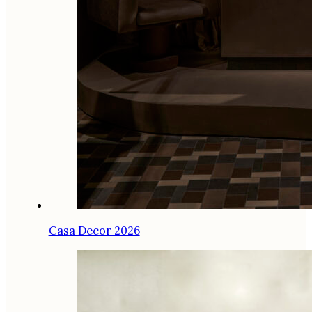
Casa Decor 2026