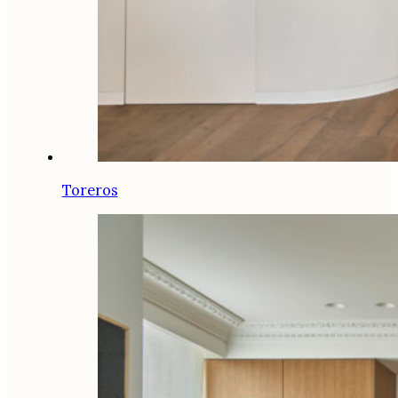
Toreros