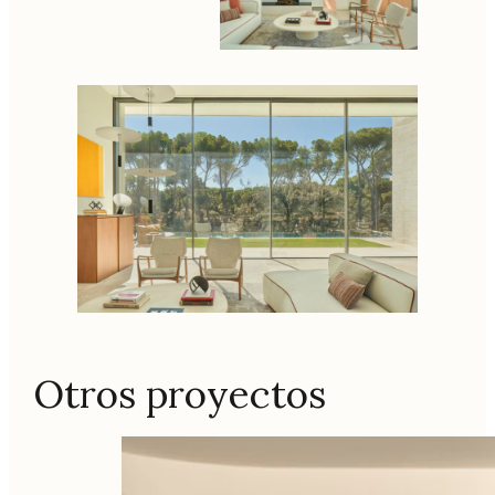
Otros proyectos