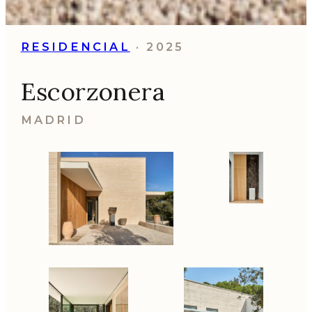
RESIDENCIAL
· 2025
Escorzonera
MADRID